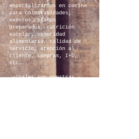
especializarnos en cocina
para colectividades,
eventos, platos
preparados, nutrición
escolar, seguridad
alimentaria, calidad de
servicio, atención al
cliente, compras, I+D,
etc…
.¿Cuales son nuestras
metas?
CATERING SERVIREST es una
empresa especializada en
la elaboración de menús de
comida transportada en
linea caliente y con un
número limitado de
clientes, para así