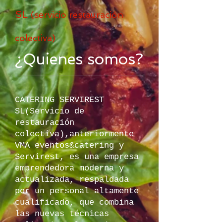
SL
(
servicio restauración
colectiva)
¿Quienes somos?
CATERING SERVIREST
SL(Servicio de
restauración
colectiva),anteriormente
VMA eventos&catering y
Servirest, es una empresa
emprendedora moderna y
actualizada, respaldada
por un personal altamente
cualificado, que combina
las nuevas técnicas