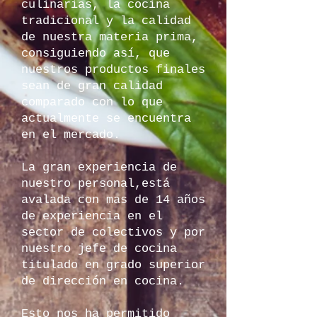
culinarias, la cocina
tradicional y la calidad
de nuestra materia prima,
consiguiendo así, que
nuestros productos finales
sean de gran calidad
comparado con lo que
actualmente se encuentra
en el mercado.
La gran experiencia de
nuestro personal,está
avalada con mas de 14 años
de experiencia en el
sector de colectivos y por
nuestro jefe de cocina
titulado en grado superior
de dirección en cocina.
Esto nos ha permitido